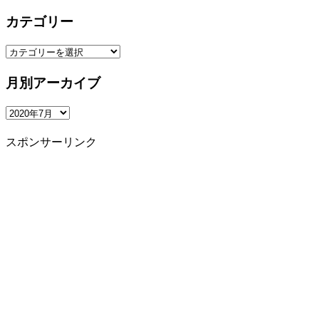
カテゴリー
カ
テ
ゴ
月別アーカイブ
リ
ー
月
別
ア
スポンサーリンク
ー
カ
イ
ブ