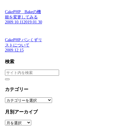
CakePHP Bakeの機
能を変更してみる
2009.10.11
2019.01.30
CakePHP パンくずリ
ストについて
2009.12.15
検索
カテゴリー
カ
テ
ゴ
月別アーカイブ
リ
ー
月
別