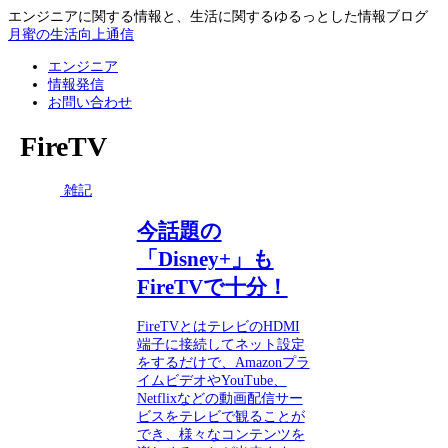
エンジニアに関する情報と、生活に関するゆるっとした情報ブログ
月蜜の生活向上通信
エンジニア
情報発信
お問い合わせ
FireTV
雑記
今話題の
「Disney+」も
FireTVで十分！
FireTVとはテレビのHDMI
端子に接続してネット設定
をするだけで、Amazonプラ
イムビデオやYouTube、
Netflixなどの動画配信サー
ビスをテレビで観ることが
でき、様々なコンテンツを