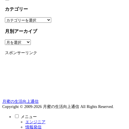
カテゴリー
カ
テ
ゴ
月別アーカイブ
リ
ー
月
別
ア
スポンサーリンク
ー
カ
イ
ブ
月蜜の生活向上通信
Copyright © 2009-2026 月蜜の生活向上通信 All Rights Reserved.
メニュー
エンジニア
情報発信