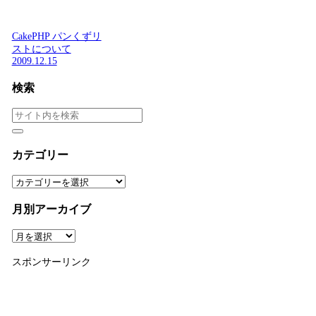
CakePHP パンくずリ
ストについて
2009.12.15
検索
カテゴリー
カ
テ
ゴ
月別アーカイブ
リ
ー
月
別
ア
スポンサーリンク
ー
カ
イ
ブ