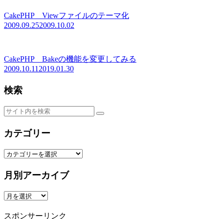
CakePHP Viewファイルのテーマ化
2009.09.25
2009.10.02
CakePHP Bakeの機能を変更してみる
2009.10.11
2019.01.30
検索
カテゴリー
カ
テ
ゴ
月別アーカイブ
リ
ー
月
別
ア
スポンサーリンク